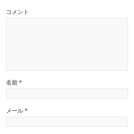
ョ
ン
s
t
コメント
P
:
o
s
t
:
名前
*
メール
*