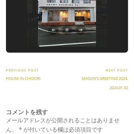
投
PREVIOUS POST
NEXT POST
P
N
稿
HOUSE IN CHIDORI
SEASON’S GREETING 2024.
r
e
ナ
2024.01.02
e
x
ビ
v
t
ゲ
コメントを残す
i
P
ー
メールアドレスが公開されることはありませ
o
o
シ
ん。
*
が付いている欄は必須項目です
u
s