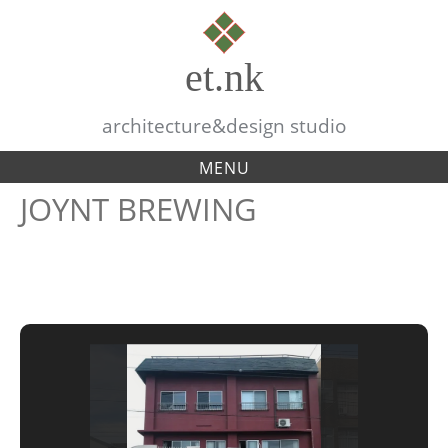
S
k
et.nk
i
p
architecture&design studio
t
MENU
o
c
JOYNT BREWING
o
n
t
e
n
t